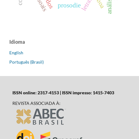
letras
prosodie
Idioma
English
Português (Brasil)
ISSN online: 2317-4153 | ISSN impresso: 1415-7403
REVISTA ASSOCIADA À: