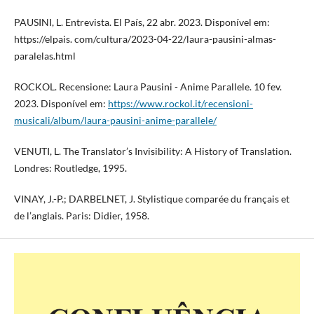
PAUSINI, L. Entrevista. El País, 22 abr. 2023. Disponível em:
https://elpais. com/cultura/2023-04-22/laura-pausini-almas-
paralelas.html
ROCKOL. Recensione: Laura Pausini - Anime Parallele. 10 fev.
2023. Disponível em:
https://www.rockol.it/recensioni-
musicali/album/laura-pausini-anime-parallele/
VENUTI, L. The Translator’s Invisibility: A History of Translation.
Londres: Routledge, 1995.
VINAY, J.-P.; DARBELNET, J. Stylistique comparée du français et
de l’anglais. Paris: Didier, 1958.