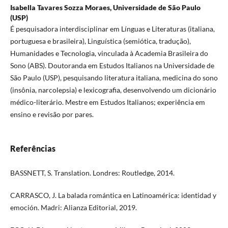
Isabella Tavares Sozza Moraes,
Universidade de São Paulo
(USP)
É pesquisadora interdisciplinar em Línguas e Literaturas (italiana,
portuguesa e brasileira), Linguística (semiótica, tradução),
Humanidades e Tecnologia, vinculada à Academia Brasileira do
Sono (ABS). Doutoranda em Estudos Italianos na Universidade de
São Paulo (USP), pesquisando literatura italiana, medicina do sono
(insônia, narcolepsia) e lexicografia, desenvolvendo um dicionário
médico-literário. Mestre em Estudos Italianos; experiência em
ensino e revisão por pares.
Referências
BASSNETT, S. Translation. Londres: Routledge, 2014.
CARRASCO, J. La balada romántica en Latinoamérica: identidad y
emoción. Madri: Alianza Editorial, 2019.