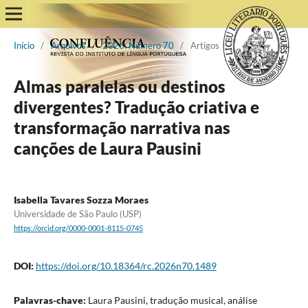
Início
/
Arquivos
/
2026: Número 70
/
Artigos
Almas paralelas ou destinos
divergentes? Tradução criativa e
transformação narrativa nas
canções de Laura Pausini
Isabella Tavares Sozza Moraes
Universidade de São Paulo (USP)
https://orcid.org/0000-0001-8115-0745
DOI:
https://doi.org/10.18364/rc.2026n70.1489
Palavras-chave:
Laura Pausini, tradução musical, análise