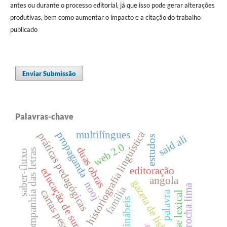
antes ou durante o processo editorial, já que isso pode gerar alterações
produtivas, bem como aumentar o impacto e a citação do trabalho
publicado
Enviar Submissão
Palavras-chave
historiografia linguística
multilíngues
propaganda
práticas pedagógicas
said ali
estudos
web 2.0
duas obras
companhia das letras
saber-fluxo
editoração
educação de surdos
angola
gazeta de lisboa
nooj
rocha lima
família
cartas pessoais
palavra
análise lexical
inábeis