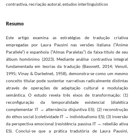
contrastiva, recriação autoral, estudos interlinguísticos
Resumo
Este artigo examina as estratégias de tradução criativa
empregadas por Laura Pausini nas versões italiana (“Anime
Parallele”) e espanhola (“Almas Paralelas”) da faixa-título de seu
álbum homônimo (2023). Mediante análise contrastiva integral
fundamentada em teorias da tradução (Bassnett, 2014; Venuti,
1995; Vinay & Darbelnet, 1958), demonstra-se como um mesmo
conceito titular pode sustentar narrativas radicalmente distintas
através de operações de adaptação cultural e modulação
semântica. O estudo revela três eixos de transformação: (1)
reconfiguração da temporalidade existencial (dialética
complementar IT → alternância disjuntiva ES); (2) reconstrução
do ethos social (coletividade IT → individualismo ES); (3) inversão
da perspectiva emocional (resistência passiva IT → rebelião ativa
ES). Conclui-se que a prática tradutória de Laura Pausini,