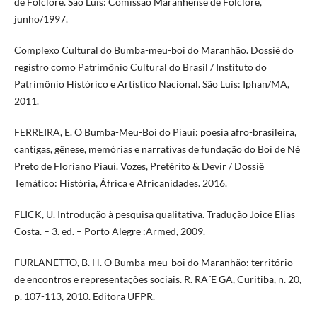
de Folclore. São Luís: Comissão Maranhense de Folclore,
junho/1997.
Complexo Cultural do Bumba-meu-boi do Maranhão. Dossiê do
registro como Patrimônio Cultural do Brasil / Instituto do
Patrimônio Histórico e Artístico Nacional. São Luís: Iphan/MA,
2011.
FERREIRA, E. O Bumba-Meu-Boi do Piauí: poesia afro-brasileira,
cantigas, gênese, memórias e narrativas de fundação do Boi de Né
Preto de Floriano Piauí. Vozes, Pretérito & Devir / Dossiê
Temático: História, África e Africanidades. 2016.
FLICK, U. Introdução à pesquisa qualitativa. Tradução Joice Elias
Costa. – 3. ed. – Porto Alegre :Armed, 2009.
FURLANETTO, B. H. O Bumba-meu-boi do Maranhão: território
de encontros e representações sociais. R. RA´E GA, Curitiba, n. 20,
p. 107-113, 2010. Editora UFPR.