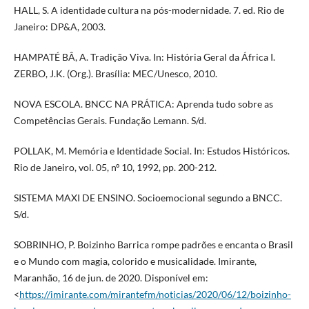
HALL, S. A identidade cultura na pós-modernidade. 7. ed. Rio de
Janeiro: DP&A, 2003.
HAMPATÉ BÂ, A. Tradição Viva. In: História Geral da África I.
ZERBO, J.K. (Org.). Brasília: MEC/Unesco, 2010.
NOVA ESCOLA. BNCC NA PRÁTICA: Aprenda tudo sobre as
Competências Gerais. Fundação Lemann. S/d.
POLLAK, M. Memória e Identidade Social. In: Estudos Históricos.
Rio de Janeiro, vol. 05, nº 10, 1992, pp. 200-212.
SISTEMA MAXI DE ENSINO. Socioemocional segundo a BNCC.
S/d.
SOBRINHO, P. Boizinho Barrica rompe padrões e encanta o Brasil
e o Mundo com magia, colorido e musicalidade. Imirante,
Maranhão, 16 de jun. de 2020. Disponível em:
<
https://imirante.com/mirantefm/noticias/2020/06/12/boizinho-