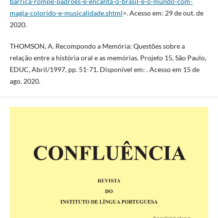
barrica-rompe-padroes-e-encanta-o-brasil-e-o-mundo-com-
magia-colorido-e-musicalidade.shtml
>. Acesso em: 29 de out. de
2020.
THOMSON, A. Recompondo a Memória: Questões sobre a
relação entre a história oral e as memórias. Projeto 15, São Paulo,
EDUC, Abril/1997, pp. 51-71. Disponível em: . Acesso em 15 de
ago. 2020.