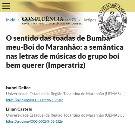
Início
/
Arquivos
/
2026: Número 70
/
Artigos
O sentido das toadas de Bumba-
meu-Boi do Maranhão: a semântica
nas letras de músicas do grupo boi
bem querer (Imperatriz)
Isabel Delice
Universidade Estadual da Região Tocantina do Maranhão (UEMASUL)
https://orcid.org/0000-0002-9693-6502
Lilian Castelo
Universidade Estadual da Região Tocantina do Maranhão (UEMASUL)
https://orcid.org/0000-0002-3405-6526