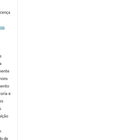
icença
nse
.
e
a
mente
mmons
mento
oria e
res
s
uição
m
lo de