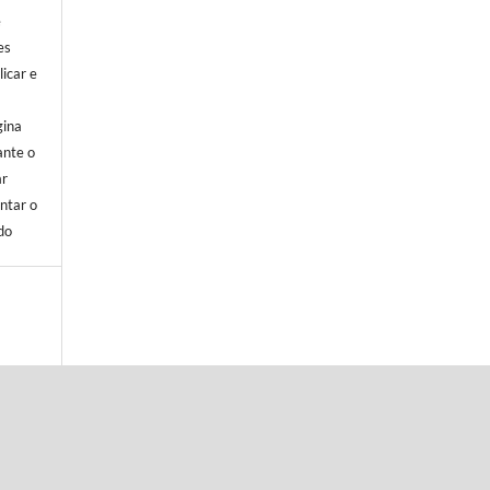
e
es
icar e
gina
ante o
ar
ntar o
do